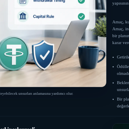
yapısının
Amaç, kul
Amaç, inc
bir planı
karar ver
Getiri
Ödülle
olmadı
Beklen
unsurl
ileyebilecek unsurları anlamasına yardımcı olur.
Bir pl
değerl