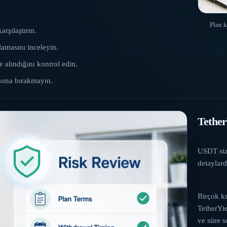
Plan k
rşılaştırın.
amasını inceleyin.
 alındığını kontrol edin.
 sona bırakmayın.
Tether
USDT stak
detaylard
Birçok ku
TetherYie
ve süre 