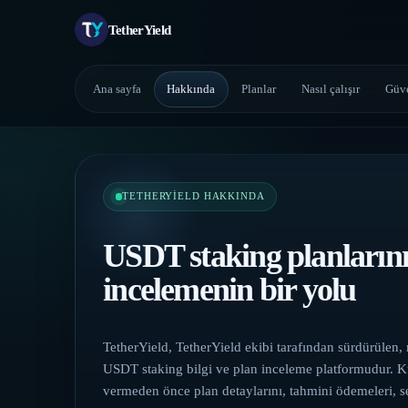
TetherYield
Ana sayfa
Hakkında
Planlar
Nasıl çalışır
Güv
TETHERYIELD HAKKINDA
USDT staking planlarını
incelemenin bir yolu
TetherYield, TetherYield ekibi tarafından sürdürülen, r
USDT staking bilgi ve plan inceleme platformudur. Kul
vermeden önce plan detaylarını, tahmini ödemeleri, s