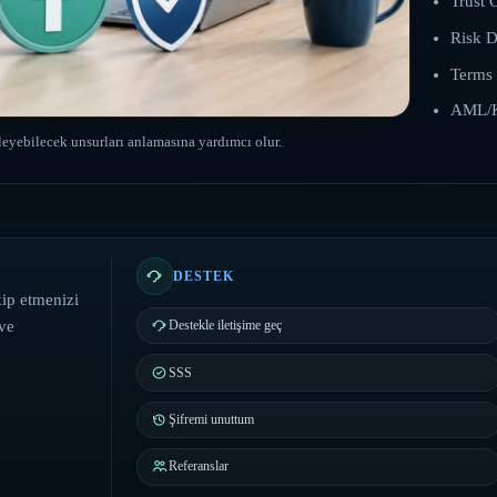
Trust 
Risk D
Terms
AML/
ileyebilecek unsurları anlamasına yardımcı olur.
DESTEK
kip etmenizi
 ve
Destekle iletişime geç
SSS
Şifremi unuttum
Referanslar