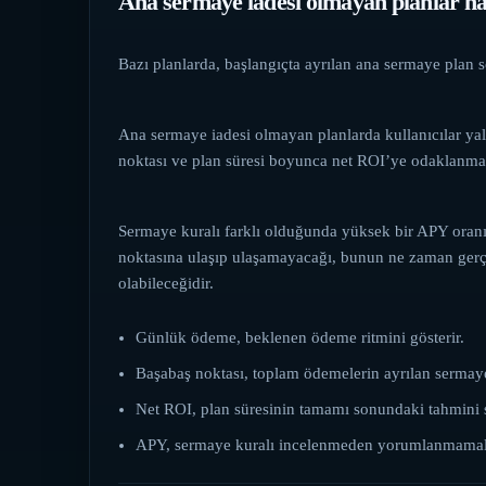
Ana sermaye iadesi olmayan planlar nas
Bazı planlarda, başlangıçta ayrılan ana sermaye plan 
Ana sermaye iadesi olmayan planlarda kullanıcılar 
noktası ve plan süresi boyunca net ROI’ye odaklanmal
Sermaye kuralı farklı olduğunda yüksek bir APY oranı y
noktasına ulaşıp ulaşamayacağı, bunun ne zaman gerç
olabileceğidir.
Günlük ödeme, beklenen ödeme ritmini gösterir.
Başabaş noktası, toplam ödemelerin ayrılan sermaye
Net ROI, plan süresinin tamamı sonundaki tahmini s
APY, sermaye kuralı incelenmeden yorumlanmamalı