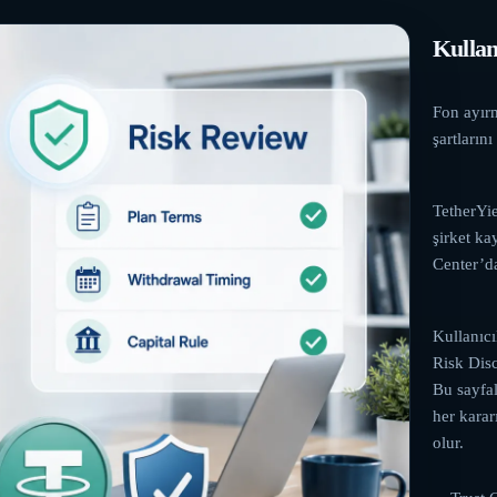
Kullan
Fon ayırm
şartların
TetherYie
şirket ka
Center’da
Kullanıcı
Risk Dis
Bu sayfal
her karar
olur.