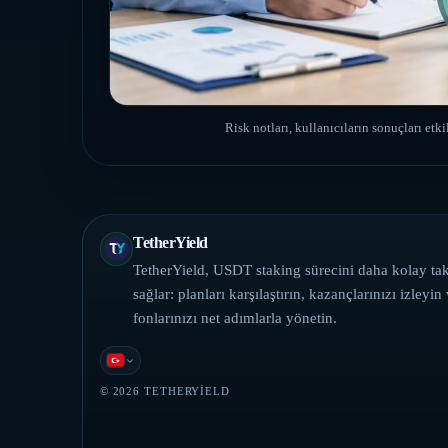
Risk notları, kullanıcıların sonuçları etk
TetherYield
TetherYield, USDT staking sürecini daha kolay ta
sağlar: planları karşılaştırın, kazançlarınızı izleyin
fonlarınızı net adımlarla yönetin.
Türkçe
© 2026 TETHERYIELD