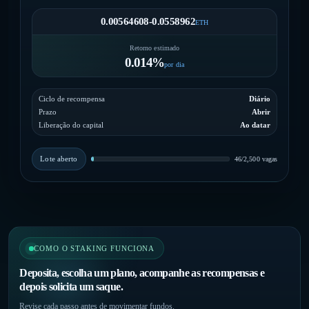
0.00564608-0.0558962
ETH
Retorno estimado
0.014%
por dia
Ciclo de recompensa
Diário
Prazo
Abrir
Liberação do capital
Ao datar
Lote aberto
46/2,500 vagas
COMO O STAKING FUNCIONA
Deposita, escolha um plano, acompanhe as recompensas e
depois solicita um saque.
Revise cada passo antes de movimentar fundos.