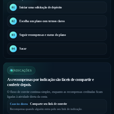
Iniciar uma solicitação de depósito
01
Escolha um plano com termos claros
02
Seguir recompensas e status do plano
03
Sacar
04
INDICAÇÕES
As recompensas por indicação são fáceis de compartir e
conferir depois.
O fluxo de convite continua simples, enquanto as recompensas creditadas ficam
ligadas à atividade direta da conta.
Comparte seu link de comvite
Convite direto
Recompensa quando alguém entra pelo seu link de indicação.